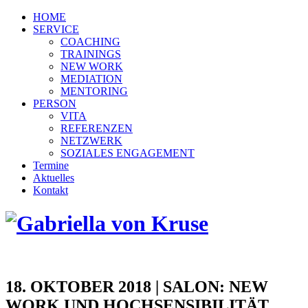
HOME
SERVICE
COACHING
TRAININGS
NEW WORK
MEDIATION
MENTORING
PERSON
VITA
REFERENZEN
NETZWERK
SOZIALES ENGAGEMENT
Termine
Aktuelles
Kontakt
18. OKTOBER 2018 | SALON: NEW
WORK UND HOCHSENSIBILITÄT