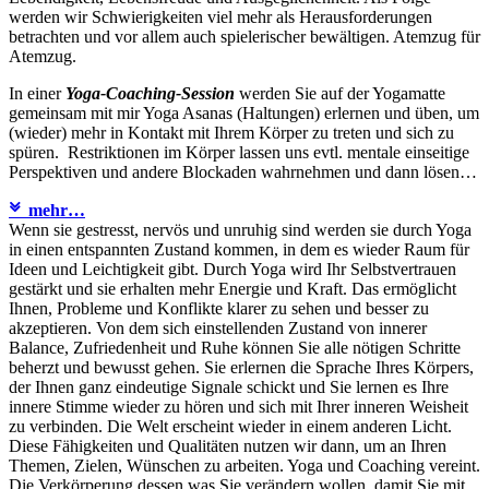
werden wir Schwierigkeiten viel mehr als Herausforderungen
betrachten und vor allem auch spielerischer bewältigen. Atemzug für
Atemzug.
In einer
Yoga-Coaching-Session
werden Sie auf der Yogamatte
gemeinsam mit mir Yoga Asanas (Haltungen) erlernen und üben, um
(wieder) mehr in Kontakt mit Ihrem Körper zu treten und sich zu
spüren. Restriktionen im Körper lassen uns evtl. mentale einseitige
Perspektiven und andere Blockaden wahrnehmen und dann lösen…
mehr…
Wenn sie gestresst, nervös und unruhig sind werden sie durch Yoga
in einen entspannten Zustand kommen, in dem es wieder Raum für
Ideen und Leichtigkeit gibt. Durch Yoga wird Ihr Selbstvertrauen
gestärkt und sie erhalten mehr Energie und Kraft. Das ermöglicht
Ihnen, Probleme und Konflikte klarer zu sehen und besser zu
akzeptieren. Von dem sich einstellenden Zustand von innerer
Balance, Zufriedenheit und Ruhe können Sie alle nötigen Schritte
beherzt und bewusst gehen. Sie erlernen die Sprache Ihres Körpers,
der Ihnen ganz eindeutige Signale schickt und Sie lernen es Ihre
innere Stimme wieder zu hören und sich mit Ihrer inneren Weisheit
zu verbinden. Die Welt erscheint wieder in einem anderen Licht.
Diese Fähigkeiten und Qualitäten nutzen wir dann, um an Ihren
Themen, Zielen, Wünschen zu arbeiten. Yoga und Coaching vereint.
Die Verkörperung dessen was Sie verändern wollen, damit Sie mit