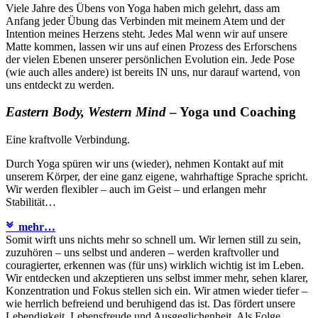
Viele Jahre des Übens von Yoga haben mich gelehrt, dass am
Anfang jeder Übung das Verbinden mit meinem Atem und der
Intention meines Herzens steht. Jedes Mal wenn wir auf unsere
Matte kommen, lassen wir uns auf einen Prozess des Erforschens
der vielen Ebenen unserer persönlichen Evolution ein. Jede Pose
(wie auch alles andere) ist bereits IN uns, nur darauf wartend, von
uns entdeckt zu werden.
Eastern Body, Western Mind
– Yoga und Coaching
Eine kraftvolle Verbindung.
Durch Yoga spüren wir uns (wieder), nehmen Kontakt auf mit
unserem Körper, der eine ganz eigene, wahrhaftige Sprache spricht.
Wir werden flexibler – auch im Geist – und erlangen mehr
Stabilität…
mehr…
Somit wirft uns nichts mehr so schnell um. Wir lernen still zu sein,
zuzuhören – uns selbst und anderen – werden kraftvoller und
couragierter, erkennen was (für uns) wirklich wichtig ist im Leben.
Wir entdecken und akzeptieren uns selbst immer mehr, sehen klarer,
Konzentration und Fokus stellen sich ein. Wir atmen wieder tiefer –
wie herrlich befreiend und beruhigend das ist. Das fördert unsere
Lebendigkeit, Lebensfreude und Ausgeglichenheit. Als Folge